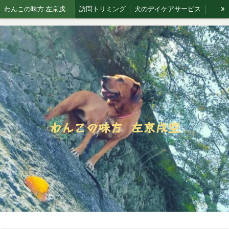
»
わんこの味方 左京戌空です。
訪問トリミング
犬のデイケアサービス
お散歩代行
犬猫 訪問シッティングサービス
Blog 犬と空
わんこの味方 左京戌空