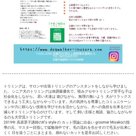
トリミングは、サロンや出張トリミングのアシスタントをしながら学びまし
た。 シニア犬のトリミングは体調最優先で。咬みグセやトリミング苦手な子は
社会化をしながら。 若い犬達は 遊びながら。無理の無いよう 犬がリラックス
できるよう工夫しながらやっています。犬の気持ちを尊重したコミュニケーシ
ョンや力に頼らない技術を学びそれを活かしながら、犬への負担を出来るだけ
減らすトリミングを心がけています。そして 飼い主様と相談、協力しながらや
るのも犬空流トリミングです。
2019年 高原景子講師のK's style の カット理論に出会い groomer Misakoの指
導の元、マスター目指して猛勉強中です。毛の流れを生かすので毛玉が出来に
くく 日を追うごとにまとまる、崩れないカットを是非お試しください。