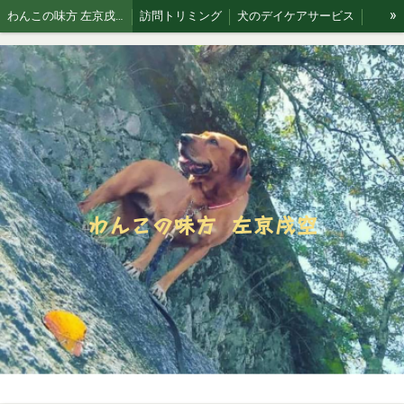
»
わんこの味方 左京戌空です。
訪問トリミング
犬のデイケアサービス
お散歩代行
犬猫 訪問シッティングサービス
Blog 犬と空
わんこの味方 左京戌空