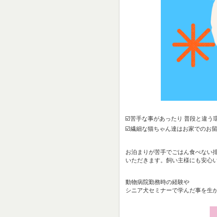
☑️苦手な事があったり 普段と違
☑️繊細な猫ちゃん達はお家でのお
お泊まりが苦手でごはん食べない排
いただきます。飼い主様にも安心
動物病院勤務時の経験や
シニア犬セミナーで学んだ事を生