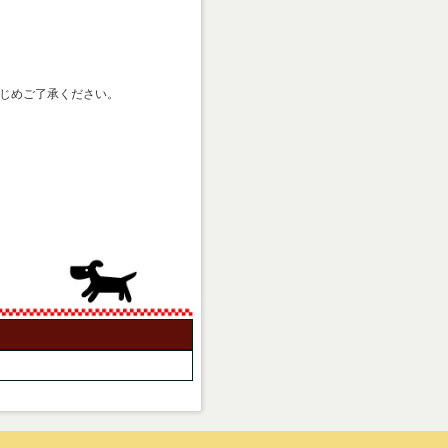
じめご了承ください。