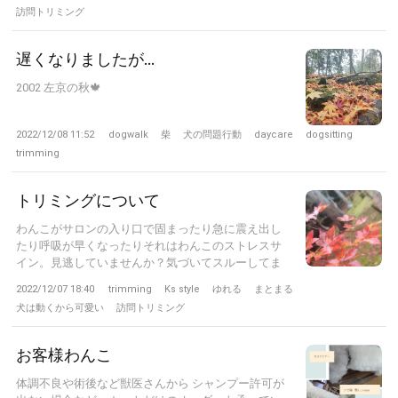
訪問トリミング
遅くなりましたが…
2002 左京の秋🍁
2022/12/08 11:52
dogwalk
柴
犬の問題行動
daycare
dogsitting
trimming
トリミングについて
わんこがサロンの入り口で固まったり急に震え出し
たり呼吸が早くなったりそれはわんこのストレスサ
イン。見逃していませんか？気づいてスルーしてま
せ...
2022/12/07 18:40
trimming
Ks style
ゆれる
まとまる
犬は動くから可愛い
訪問トリミング
お客様わんこ
体調不良や術後など獣医さんから シャンプー許可が