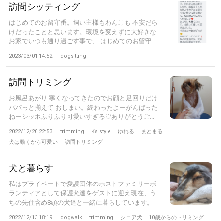
訪問シッティング
はじめてのお留守番。飼い主様もわんこも 不安だら
けだったことと思います。環境を変えずに大好きな
お家でいつも通り過ごす事で、 はじめてのお留守...
2023/03/01 14:52
dogsitting
訪問トリミング
お風呂あがり 寒くなってきたのでお顔と足回りだけ
パパっと揃えて おしまい。終わったよーがんばった
ねーシッポふりふり可愛いすぎる♡ありがとうご...
2022/12/20 22:53
trimming
Ks style
ゆれる
まとまる
犬は動くから可愛い
訪問トリミング
犬と暮らす
私はプライベートで愛護団体のホストファミリーボ
ランティアとして保護犬達をゲストに迎え現在、う
ちの先住含め8頭の犬達と一緒に暮らしています。
健...
2022/12/13 18:19
dogwalk
trimming
シニア犬
10歳からのトリミング