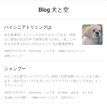
Blog 犬と空
ハイシニアトリミングは
命を最優先にトリミングさせてもらってます。何気
ない普段の生活の中で清潔を保つために、過ごしや
すさやお手入れのしやすさ そして 今の健康状態を...
2023/11/17 21:19
trimming
シニア犬
10歳からのトリミング
訪問トリミング
シャンプー
わんこをお家でシャンプーしている飼い主様 結構いらっしゃると思い
ます。我が子は いつでもキレイにフワフワでいて欲しいですね。とこ
ろでシャンプ...
2023/11/14 19:17
trimming
シニア犬
Ks style
ゆれる
まとまる
犬は動くから可愛い
10歳からのトリミング
自宅サロン