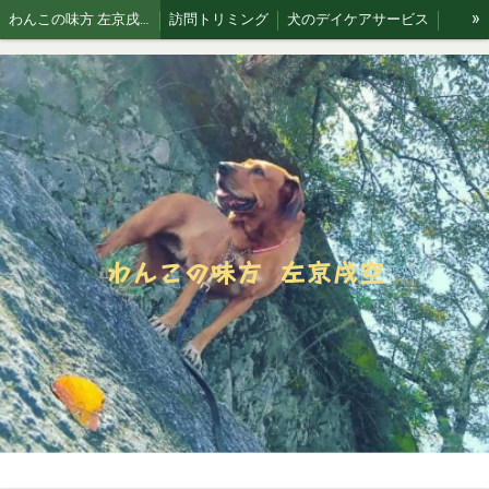
»
わんこの味方 左京戌空です。
訪問トリミング
犬のデイケアサービス
お散歩代行
犬猫 訪問シッティングサービス
Blog 犬と空
わんこの味方 左京戌空