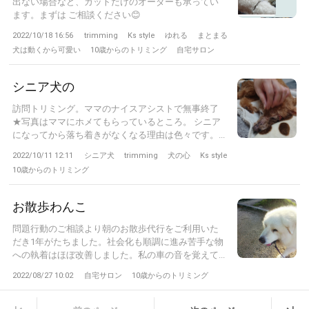
出ない場合など、カットだけのオーダーも承ってい
ます。まずは ご相談ください😊
2022/10/18 16:56
trimming
Ks style
ゆれる
まとまる
犬は動くから可愛い
10歳からのトリミング
自宅サロン
シニア犬の
訪問トリミング。ママのナイスアシストで無事終了
★写真はママにホメてもらっているところ。 シニア
になってから落ち着きがなくなる理由は色々です。...
2022/10/11 12:11
シニア犬
trimming
犬の心
Ks style
10歳からのトリミング
お散歩わんこ
問題行動のご相談より朝のお散歩代行をご利用いた
だき1年がたちました。社会化も順調に進み苦手な物
への執着はほぼ改善しました。私の車の音を覚えて...
2022/08/27 10:02
自宅サロン
10歳からのトリミング