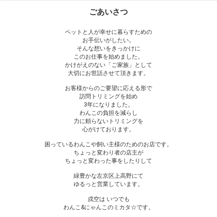
ごあいさつ
ペットと人が幸せに暮らすための
お手伝いがしたい。
そんな想いをきっかけに
このお仕事を始めました。
かけがえのない「ご家族」として
大切にお世話させて頂きます。
お客様からのご要望に応える形で
訪問トリミングを始め
3年になりました。
わんこの負担を減らし
力に頼らないトリミングを
心がけております。
困っているわんこや飼い主様のためのお店です。
ちょっと変わり者の店主が
ちょっと変わった事をしたりして
緑豊かな左京区上高野にて
ゆるっと営業しています。
戌空は いつでも
わんこ&にゃんこのミカタ☆です。