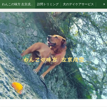
»
わんこの味方 左京戌空です。
訪問トリミング
犬のデイケアサービス
お散歩代行
犬猫 訪問シッティングサービス
Blog 犬と空
わんこの味方 左京戌空