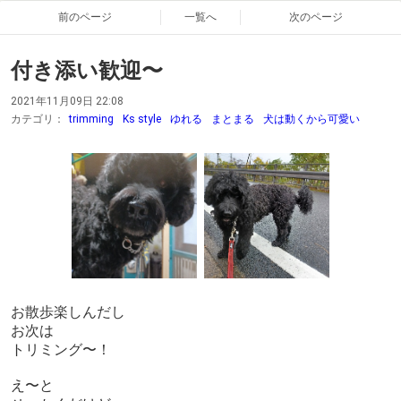
前のページ
一覧へ
次のページ
付き添い歓迎〜
2021年11月09日 22:08
カテゴリ：
trimming
Ks style
ゆれる
まとまる
犬は動くから可愛い
お散歩楽しんだし
お次は
トリミング〜！
え〜と