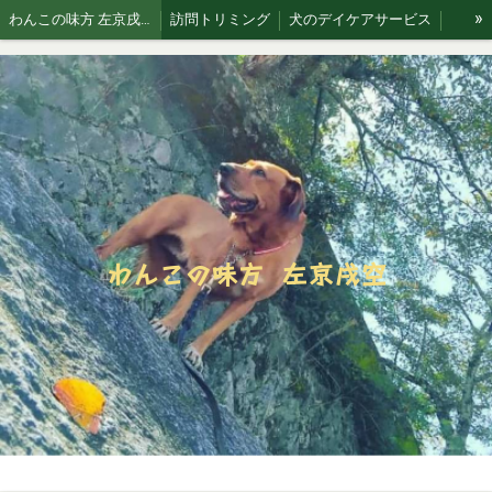
»
わんこの味方 左京戌空です。
訪問トリミング
犬のデイケアサービス
お散歩代行
犬猫 訪問シッティングサービス
Blog 犬と空
わんこの味方 左京戌空