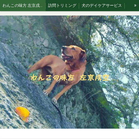
»
わんこの味方 左京戌空です。
訪問トリミング
犬のデイケアサービス
お散歩代行
犬猫 訪問シッティングサービス
Blog 犬と空
わんこの味方 左京戌空