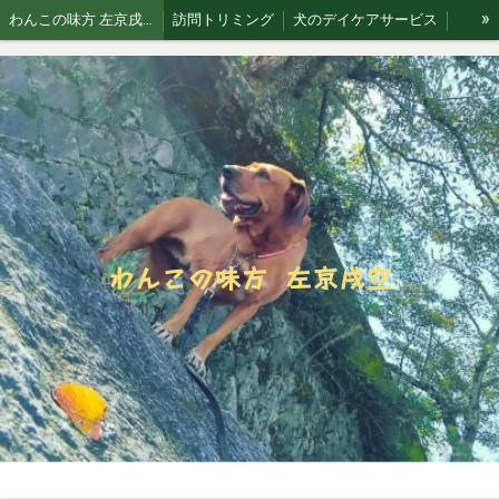
»
わんこの味方 左京戌空です。
訪問トリミング
犬のデイケアサービス
お散歩代行
犬猫 訪問シッティングサービス
Blog 犬と空
わんこの味方 左京戌空