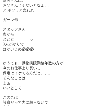
獣医さんに、
お父さんじゃないとなぁ、、
と ボソッと言われ
ガーン😓
スタッフさん
奥から
どどどーーーーっ
3人がかりで
はがいじめ😱😱😱
ゆうても、動物病院勤務年数の方が
今のお仕事より長いし
保定はイケてる方だと。。。
そんなことは
まぁ
いいとして…
このこは
診察だって力に頼らないで